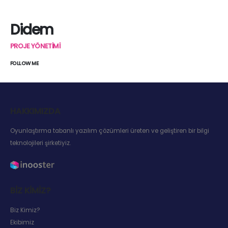
Didem
PROJE YÖNETIMI
FOLLOW ME
HAKKIMIZDA
Oyunlaştırma tabanlı yazılım çözümleri üreten ve geliştiren bir bilgi
teknolojileri şirketiyiz.
BIZ KIMIZ?
Biz Kimiz?
Ekibimiz