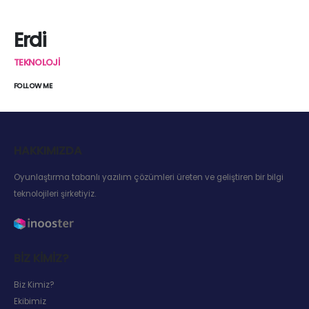
Erdi
TEKNOLOJI
FOLLOW ME
HAKKIMIZDA
Oyunlaştırma tabanlı yazılım çözümleri üreten ve geliştiren bir bilgi
teknolojileri şirketiyiz.
BIZ KIMIZ?
Biz Kimiz?
Ekibimiz