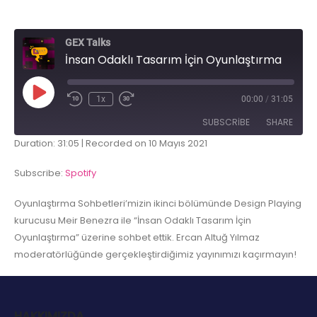
GEX Talks
İnsan Odaklı Tasarım İçin Oyunlaştırma
1x
00:00
/
31:05
SUBSCRIBE
SHARE
Duration: 31:05
|
Recorded on 10 Mayıs 2021
SHARE
Spotify
Subscribe:
Spotify
RSS FEED
LINK
Oyunlaştırma Sohbetleri’mizin ikinci bölümünde Design Playing
kurucusu Meir Benezra ile “İnsan Odaklı Tasarım İçin
EMBED
Oyunlaştırma” üzerine sohbet ettik. Ercan Altuğ Yılmaz
moderatörlüğünde gerçekleştirdiğimiz yayınımızı kaçırmayın!
HAKKIMIZDA