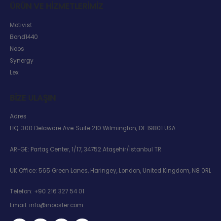
ÜRÜN VE HIZMETLERIMIZ
Motivist
Bond1440
Noos
Synergy
Lex
BIZE ULAŞIN
Adres
HQ: 300 Delaware Ave. Suite 210 Wilmington, DE 19801 USA
AR-GE: Partaş Center, 1/17, 34752 Ataşehir/İstanbul TR
UK Office: 565 Green Lanes, Haringey, London, United Kingdom, N8 0RL
Telefon:
+90 216 327 54 01
Email:
info@inooster.com