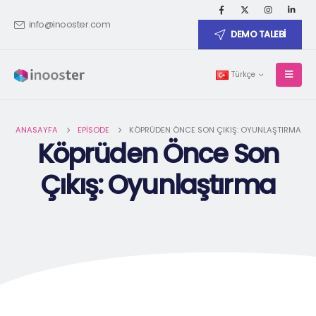
info@inooster.com
DEMO TALEBİ
Türkçe
ANASAYFA
EPISODE
KÖPRÜDEN ÖNCE SON ÇIKIŞ: OYUNLAŞTIRMA
Köprüden Önce Son
Çıkış: Oyunlaştırma