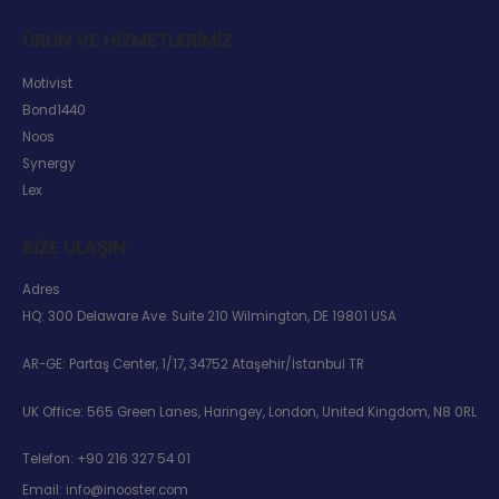
ÜRÜN VE HIZMETLERIMIZ
Motivist
Bond1440
Noos
Synergy
Lex
BIZE ULAŞIN
Adres
HQ: 300 Delaware Ave. Suite 210 Wilmington, DE 19801 USA
AR-GE: Partaş Center, 1/17, 34752 Ataşehir/İstanbul TR
UK Office: 565 Green Lanes, Haringey, London, United Kingdom, N8 0RL
Telefon:
+90 216 327 54 01
Email:
info@inooster.com