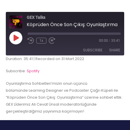
GEX Talks
Köprüden Önce Son Çıkış: Oyunlaştırma
1x
00:00
/
35:41
SUBSCRIBE
SHARE
Duration: 35:41
|
Recorded on 31 Mart 2022
SHARE
Spotify
Subscribe:
Spotify
RSS FEED
LINK
Oyunlaştırma Sohbetleri’mizin onun üçüncü
bölümünde Learning Designer ve Podcaster Çağrı Küpeli ile
EMBED
“Köprüden Önce Son Çıkış: Oyunlaştırma” üzerine sohbet ettik.
GEX Lİderimiz Ali Cevat Ünsal moderatörlüğünde
gerçekleştirdiğimiz yayınımızı kaçırmayın!