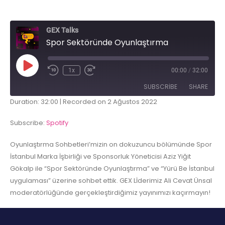
GEX Talks
Spor Sektöründe Oyunlaştırma
1x
00:00
/
32:00
SUBSCRIBE
SHARE
Duration: 32:00
|
Recorded on 2 Ağustos 2022
SHARE
Spotify
Subscribe:
Spotify
RSS FEED
LINK
Oyunlaştırma Sohbetleri’mizin on dokuzuncu bölümünde Spor
İstanbul Marka İşbirliği ve Sponsorluk Yöneticisi Aziz Yiğit
EMBED
Gökalp ile “Spor Sektöründe Oyunlaştırma” ve “Yürü Be İstanbul
uygulaması” üzerine sohbet ettik. GEX Lİderimiz Ali Cevat Ünsal
moderatörlüğünde gerçekleştirdiğimiz yayınımızı kaçırmayın!