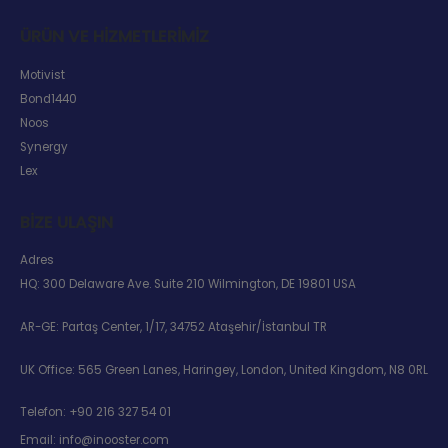
ÜRÜN VE HIZMETLERIMIZ
Motivist
Bond1440
Noos
Synergy
Lex
BIZE ULAŞIN
Adres
HQ: 300 Delaware Ave. Suite 210 Wilmington, DE 19801 USA
AR-GE: Partaş Center, 1/17, 34752 Ataşehir/İstanbul TR
UK Office: 565 Green Lanes, Haringey, London, United Kingdom, N8 0RL
Telefon:
+90 216 327 54 01
Email:
info@inooster.com