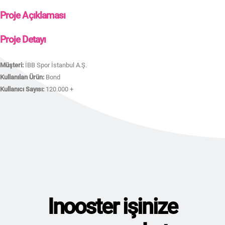
Proje Açıklaması
Proje Detayı
Müşteri:
İBB Spor İstanbul A.Ş.
Kullanılan Ürün:
Bond
Kullanıcı Sayısı:
120.000 +
Inooster işinize