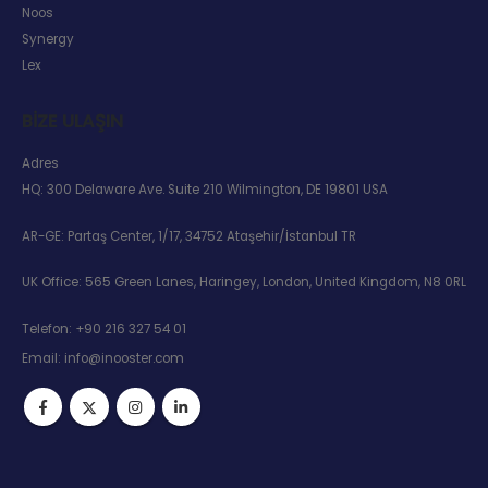
Noos
Synergy
Lex
BIZE ULAŞIN
Adres
HQ: 300 Delaware Ave. Suite 210 Wilmington, DE 19801 USA
AR-GE: Partaş Center, 1/17, 34752 Ataşehir/İstanbul TR
UK Office: 565 Green Lanes, Haringey, London, United Kingdom, N8 0RL
Telefon:
+90 216 327 54 01
Email:
info@inooster.com