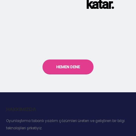
katar.
HEMEN DENE
HAKKIMIZDA
Oyunlaştırma tabanlı yazılım çözümleri üreten ve geliştiren bir bilgi
teknolojileri şirketiyiz.