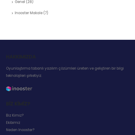
Genel
(28)
Inooster Makale
(7)
HAKKIMIZDA
Oyunlaştırma tabanlı yazılım çözümleri üreten ve geliştiren bir bilgi
teknolojileri şirketiyiz.
BIZ KIMIZ?
Biz Kimiz?
Ekibimiz
Neden Inooster?