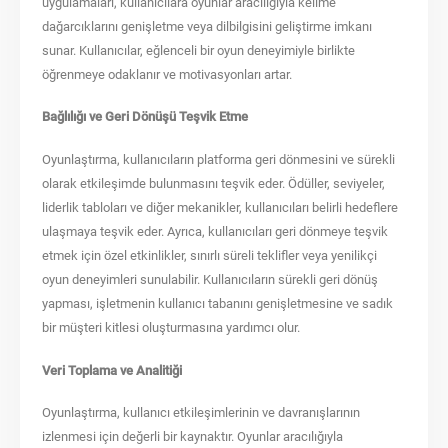
uygulamaları, kullanıcılara oyunlar aracılığıyla kelime
dağarcıklarını genişletme veya dilbilgisini geliştirme imkanı
sunar. Kullanıcılar, eğlenceli bir oyun deneyimiyle birlikte
öğrenmeye odaklanır ve motivasyonları artar.
Bağlılığı ve Geri Dönüşü Teşvik Etme
Oyunlaştırma, kullanıcıların platforma geri dönmesini ve sürekli
olarak etkileşimde bulunmasını teşvik eder. Ödüller, seviyeler,
liderlik tabloları ve diğer mekanikler, kullanıcıları belirli hedeflere
ulaşmaya teşvik eder. Ayrıca, kullanıcıları geri dönmeye teşvik
etmek için özel etkinlikler, sınırlı süreli teklifler veya yenilikçi
oyun deneyimleri sunulabilir. Kullanıcıların sürekli geri dönüş
yapması, işletmenin kullanıcı tabanını genişletmesine ve sadık
bir müşteri kitlesi oluşturmasına yardımcı olur.
Veri Toplama ve Analitiği
Oyunlaştırma, kullanıcı etkileşimlerinin ve davranışlarının
izlenmesi için değerli bir kaynaktır. Oyunlar aracılığıyla