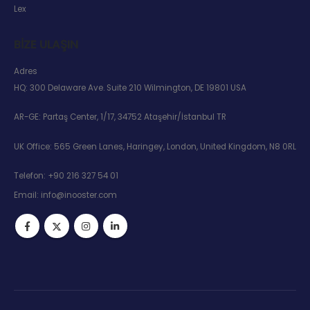
Lex
BIZE ULAŞIN
Adres
HQ: 300 Delaware Ave. Suite 210 Wilmington, DE 19801 USA
AR-GE: Partaş Center, 1/17, 34752 Ataşehir/İstanbul TR
UK Office: 565 Green Lanes, Haringey, London, United Kingdom, N8 0RL
Telefon:
+90 216 327 54 01
Email:
info@inooster.com