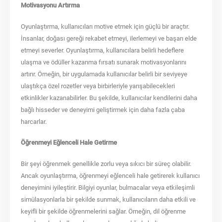
Motivasyonu Artırma
Oyunlaştırma, kullanıcıları motive etmek için güçlü bir araçtır.
İnsanlar, doğası gereği rekabet etmeyi, ilerlemeyi ve başarı elde
etmeyi severler. Oyunlaştırma, kullanıcılara belirli hedeflere
ulaşma ve ödüller kazanma fırsatı sunarak motivasyonlarını
artırır. Örneğin, bir uygulamada kullanıcılar belirli bir seviyeye
ulaştıkça özel rozetler veya birbirleriyle yarışabilecekleri
etkinlikler kazanabilirler. Bu şekilde, kullanıcılar kendilerini daha
bağlı hisseder ve deneyimi geliştirmek için daha fazla çaba
harcarlar.
Öğrenmeyi Eğlenceli Hale Getirme
Bir şeyi öğrenmek genellikle zorlu veya sıkıcı bir süreç olabilir.
Ancak oyunlaştırma, öğrenmeyi eğlenceli hale getirerek kullanıcı
deneyimini iyileştirir. Bilgiyi oyunlar, bulmacalar veya etkileşimli
simülasyonlarla bir şekilde sunmak, kullanıcıların daha etkili ve
keyifli bir şekilde öğrenmelerini sağlar. Örneğin, dil öğrenme