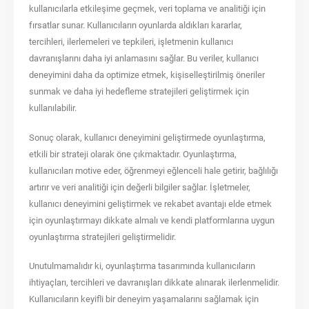
kullanıcılarla etkileşime geçmek, veri toplama ve analitiği için
fırsatlar sunar. Kullanıcıların oyunlarda aldıkları kararlar,
tercihleri, ilerlemeleri ve tepkileri, işletmenin kullanıcı
davranışlarını daha iyi anlamasını sağlar. Bu veriler, kullanıcı
deneyimini daha da optimize etmek, kişiselleştirilmiş öneriler
sunmak ve daha iyi hedefleme stratejileri geliştirmek için
kullanılabilir.
Sonuç olarak, kullanıcı deneyimini geliştirmede oyunlaştırma,
etkili bir strateji olarak öne çıkmaktadır. Oyunlaştırma,
kullanıcıları motive eder, öğrenmeyi eğlenceli hale getirir, bağlılığı
artırır ve veri analitiği için değerli bilgiler sağlar. İşletmeler,
kullanıcı deneyimini geliştirmek ve rekabet avantajı elde etmek
için oyunlaştırmayı dikkate almalı ve kendi platformlarına uygun
oyunlaştırma stratejileri geliştirmelidir.
Unutulmamalıdır ki, oyunlaştırma tasarımında kullanıcıların
ihtiyaçları, tercihleri ve davranışları dikkate alınarak ilerlenmelidir.
Kullanıcıların keyifli bir deneyim yaşamalarını sağlamak için