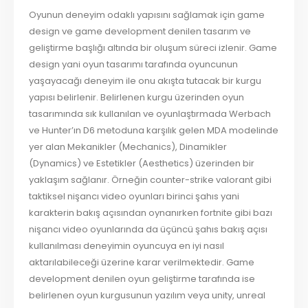
Oyunun deneyim odaklı yapısını sağlamak için game
design ve game development denilen tasarım ve
geliştirme başlığı altında bir oluşum süreci izlenir. Game
design yani oyun tasarımı tarafında oyuncunun
yaşayacağı deneyim ile onu akışta tutacak bir kurgu
yapısı belirlenir. Belirlenen kurgu üzerinden oyun
tasarımında sık kullanılan ve oyunlaştırmada Werbach
ve Hunter’ın D6 metoduna karşılık gelen MDA modelinde
yer alan Mekanikler (Mechanics), Dinamikler
(Dynamics) ve Estetikler (Aesthetics) üzerinden bir
yaklaşım sağlanır. Örneğin counter-strike valorant gibi
taktiksel nişancı video oyunları birinci şahıs yani
karakterin bakış açısından oynanırken fortnite gibi bazı
nişancı video oyunlarında da üçüncü şahıs bakış açısı
kullanılması deneyimin oyuncuya en iyi nasıl
aktarılabileceği üzerine karar verilmektedir. Game
development denilen oyun geliştirme tarafında ise
belirlenen oyun kurgusunun yazılım veya unity, unreal