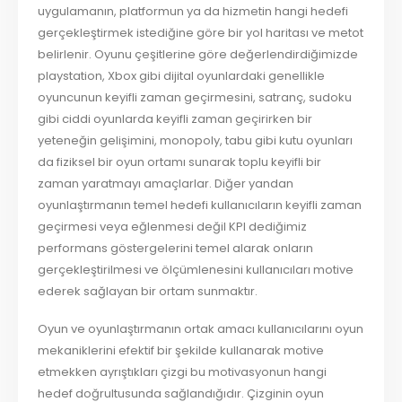
uygulamanın, platformun ya da hizmetin hangi hedefi
gerçekleştirmek istediğine göre bir yol haritası ve metot
belirlenir. Oyunu çeşitlerine göre değerlendirdiğimizde
playstation, Xbox gibi dijital oyunlardaki genellikle
oyuncunun keyifli zaman geçirmesini, satranç, sudoku
gibi ciddi oyunlarda keyifli zaman geçirirken bir
yeteneğin gelişimini, monopoly, tabu gibi kutu oyunları
da fiziksel bir oyun ortamı sunarak toplu keyifli bir
zaman yaratmayı amaçlarlar. Diğer yandan
oyunlaştırmanın temel hedefi kullanıcıların keyifli zaman
geçirmesi veya eğlenmesi değil KPI dediğimiz
performans göstergelerini temel alarak onların
gerçekleştirilmesi ve ölçümlenesini kullanıcıları motive
ederek sağlayan bir ortam sunmaktır.
Oyun ve oyunlaştırmanın ortak amacı kullanıcılarını oyun
mekaniklerini efektif bir şekilde kullanarak motive
etmekken ayrıştıkları çizgi bu motivasyonun hangi
hedef doğrultusunda sağlandığıdır. Çizginin oyun