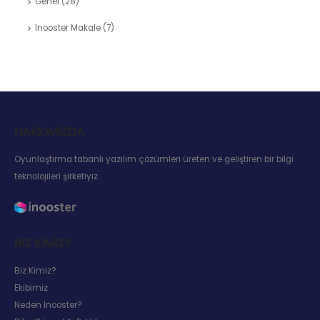
Genel
(28)
Inooster Makale
(7)
HAKKIMIZDA
Oyunlaştırma tabanlı yazılım çözümleri üreten ve geliştiren bir bilgi
teknolojileri şirketiyiz.
BIZ KIMIZ?
Biz Kimiz?
Ekibimiz
Neden Inooster?