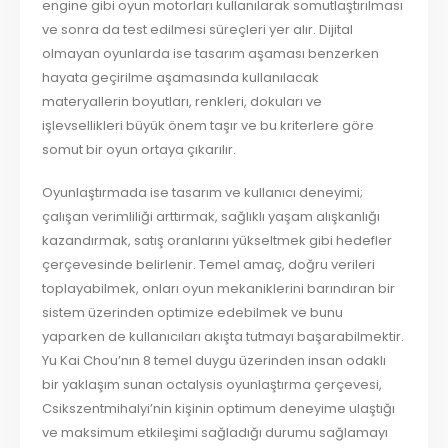
engine gibi oyun motorları kullanılarak somutlaştırılması
ve sonra da test edilmesi süreçleri yer alır. Dijital
olmayan oyunlarda ise tasarım aşaması benzerken
hayata geçirilme aşamasında kullanılacak
materyallerin boyutları, renkleri, dokuları ve
işlevsellikleri büyük önem taşır ve bu kriterlere göre
somut bir oyun ortaya çıkarılır.
Oyunlaştırmada ise tasarım ve kullanıcı deneyimi;
çalışan verimliliği arttırmak, sağlıklı yaşam alışkanlığı
kazandırmak, satış oranlarını yükseltmek gibi hedefler
çerçevesinde belirlenir. Temel amaç, doğru verileri
toplayabilmek, onları oyun mekaniklerini barındıran bir
sistem üzerinden optimize edebilmek ve bunu
yaparken de kullanıcıları akışta tutmayı başarabilmektir.
Yu Kai Chou’nın 8 temel duygu üzerinden insan odaklı
bir yaklaşım sunan octalysis oyunlaştırma çerçevesi,
Csikszentmihalyi’nin kişinin optimum deneyime ulaştığı
ve maksimum etkileşimi sağladığı durumu sağlamayı