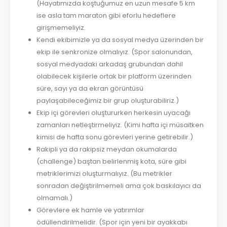
(Hayatımızda koştuğumuz en uzun mesafe 5 km
ise asla tam maraton gibi eforlu hedeflere
girişmemeliyiz.
Kendi ekibimizle ya da sosyal medya üzerinden bir
ekip ile senkronize olmalıyız. (Spor salonundan,
sosyal medyadaki arkadaş grubundan dahil
olabilecek kişilerle ortak bir platform üzerinden
süre, sayı ya da ekran görüntüsü
paylaşabileceğimiz bir grup oluşturabiliriz.)
Ekip içi görevleri oluştururken herkesin uyacağı
zamanları netleştirmeliyiz. (Kimi hafta içi müsaitken
kimisi de hafta sonu görevleri yerine getirebilir.)
Rakipli ya da rakipsiz meydan okumalarda
(challenge) baştan belirlenmiş kota, süre gibi
metriklerimizi oluşturmalıyız. (Bu metrikler
sonradan değiştirilmemeli ama çok baskılayıcı da
olmamalı.)
Görevlere ek hamle ve yatırımlar
ödüllendirilmelidir. (Spor için yeni bir ayakkabı