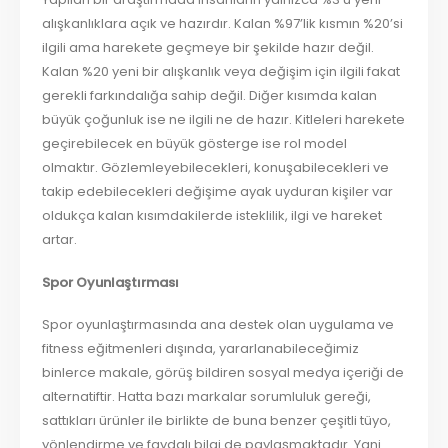
alışkanlıklara açık ve hazırdır. Kalan %97’lik kısmın %20’si
ilgili ama harekete geçmeye bir şekilde hazır değil.
Kalan %20 yeni bir alışkanlık veya değişim için ilgili fakat
gerekli farkındalığa sahip değil. Diğer kısımda kalan
büyük çoğunluk ise ne ilgili ne de hazır. Kitleleri harekete
geçirebilecek en büyük gösterge ise rol model
olmaktır. Gözlemleyebilecekleri, konuşabilecekleri ve
takip edebilecekleri değişime ayak uyduran kişiler var
oldukça kalan kısımdakilerde isteklilik, ilgi ve hareket
artar.
Spor Oyunlaştırması
Spor oyunlaştırmasında ana destek olan uygulama ve
fitness eğitmenleri dışında, yararlanabileceğimiz
binlerce makale, görüş bildiren sosyal medya içeriği de
alternatiftir. Hatta bazı markalar sorumluluk gereği,
sattıkları ürünler ile birlikte de buna benzer çeşitli tüyo,
yönlendirme ve faydalı bilgi de paylaşmaktadır. Yani