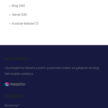
Blog
(49)
Genel
(28)
Inooster Makale
(7)
HAKKIMIZDA
Oyunlaştırma tabanlı yazılım çözümleri üreten ve geliştiren bir bilgi
teknolojileri şirketiyiz.
BIZ KIMIZ?
Biz Kimiz?