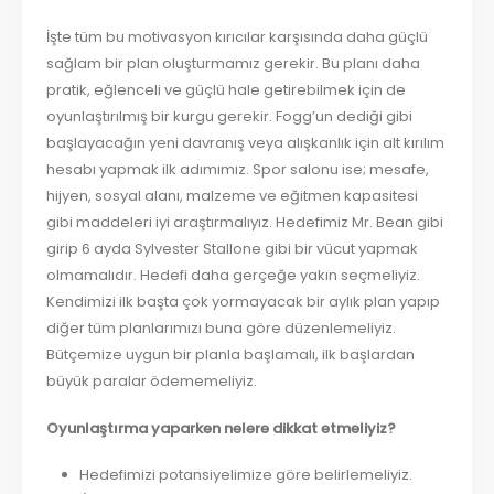
İşte tüm bu motivasyon kırıcılar karşısında daha güçlü
sağlam bir plan oluşturmamız gerekir. Bu planı daha
pratik, eğlenceli ve güçlü hale getirebilmek için de
oyunlaştırılmış bir kurgu gerekir. Fogg’un dediği gibi
başlayacağın yeni davranış veya alışkanlık için alt kırılım
hesabı yapmak ilk adımımız. Spor salonu ise; mesafe,
hijyen, sosyal alanı, malzeme ve eğitmen kapasitesi
gibi maddeleri iyi araştırmalıyız. Hedefimiz Mr. Bean gibi
girip 6 ayda Sylvester Stallone gibi bir vücut yapmak
olmamalıdır. Hedefi daha gerçeğe yakın seçmeliyiz.
Kendimizi ilk başta çok yormayacak bir aylık plan yapıp
diğer tüm planlarımızı buna göre düzenlemeliyiz.
Bütçemize uygun bir planla başlamalı, ilk başlardan
büyük paralar ödememeliyiz.
Oyunlaştır
ma yaparken nelere dikkat etmeliyiz?
Hedefimizi potansiyelimize göre belirlemeliyiz.