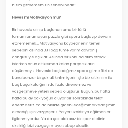
bizim gitmememizin sebebi nedir?
Heves mi Motivasyon mu?
Bir hevesle alınıp başlanan ama bir türlü
tamamlanamayan puzzle gibi spora başlayıp devam
ettirememek… Motivasyonu kaybetmenin temel
sebebini aslında BJ Fogg tüme varım davranış
döngüsüyle açıklar. Aslında bir konuda atım atmak
isterken onun alt kısımda kalan parçacıklarını
düşünmeyiz. Hevesle başladığımız spora gitme fikri de
buna benzer birçok alt kırılım içerir. İşte biz alt kırılım ile
baş başa kaldığımızda fazla direnemez ve
vazgeçmeye yeterli sebep oluşturur. Bugün, bu hafta
hatta bu ay çok yoğun oluyor bir sonrakinde telafi
ederiz deriz. Ya da birlikte gidebileceğimiz arkadaşımız
olmadığı için vazgeçeriz. Ya yer uzaktır ya eğitmenler
ilgilenmiyordur. Ya da çok alakasız bir spor aletinin
eksikliği bizi vazgeçirmeye sebep olabilir.